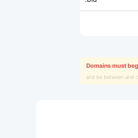
Domains must begin
and be between
and
c