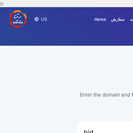
\r
US
Home
سفارش
ه
Enter the domain and t