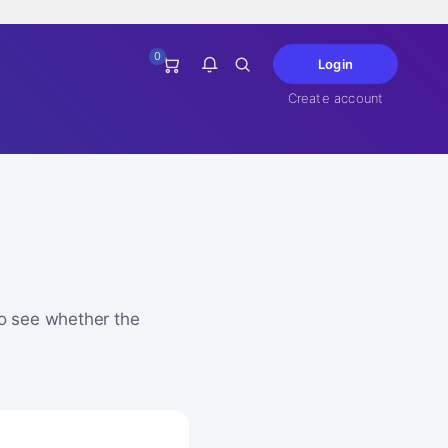
0
Login
Create account
You have no notifications at this
time.
to see whether the