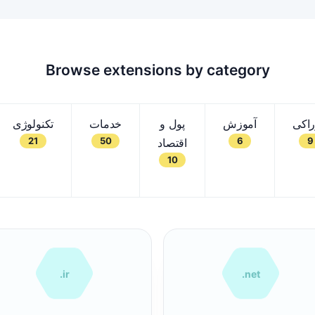
Browse extensions by category
اکی
آموزش
پول و
خدمات
تکنولوژی
21
50
6
9
اقتصاد
10
.ir
.net