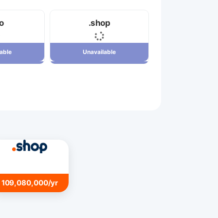
fo
.shop
able
Unavailable
able
Unavailable
109,080,000 ریال
7,880,000 ریال
109,080,000/yr