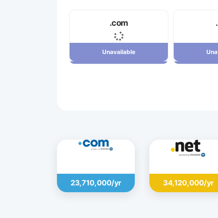
.com
Unavailable
Una
Unavailable
Una
23,710,000 ریال
23,710,000/yr
34,120,000/yr